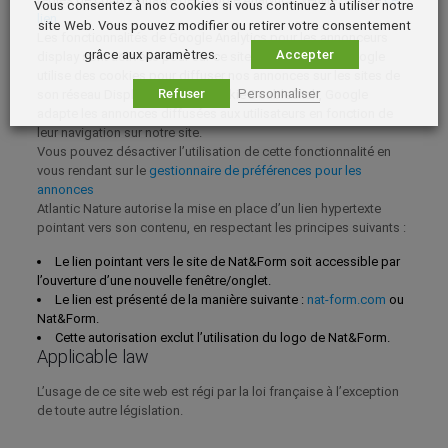
Vous consentez à nos cookies si vous continuez à utiliser notre
lien
.
site Web. Vous pouvez modifier ou retirer votre consentement
Les fonctionnalités de Google Analytics pour les annonceurs
grâce aux paramètres.
Accepter
display sont activées pour sur ce site (Remarketing). Google
utilise des cookies pour diffuser nos annonces sur les sites de
Refuser
Personnaliser
son réseau Display. Grâce au cookie DoubleClick, Google
adapte les annonces diffusées aux utilisateurs en fonction de
leur navigation sur notre site.
Vous pouvez désactiver l’utilisation de cette fonctionnalité en
vous rendant sur le
gestionnaire de préférences pour les
annonces
Atlantic Nature autorise la mise en place d’un lien hypertexte
pointant vers son contenu, en respectant les principes suivants :
Le lien pointant vers le site de Nat&Form soit accessible par
l’ouverture d’une nouvelle fenêtre/onglet.
Le lien est présenté de la manière suivante :
nat-form.com
ou
Nat&Form.
Cette autorisation exclut l’utilisation du logo de Nat&Form.
Applicable law
L’usage de ce site web est régi par la loi française à l’exception
de toute autre législation.